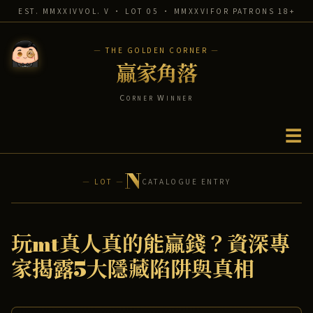
EST. MMXXIV
VOL. V · LOT 05 · MMXXVI
FOR PATRONS 18+
— THE GOLDEN CORNER —
贏家角落
Corner Winner
☰
N
— LOT —
CATALOGUE ENTRY
玩mt真人真的能贏錢？資深專
家揭露5大隱藏陷阱與真相