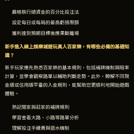
嚴格執行總資金的百分比投注法
設定每日或每局的最高虧損限額
獲利達到預期目標後應果斷離場
新手進入線上娛樂城遊玩真人百家樂，有哪些必備的基礎知
識？
新手玩家應先熟悉百家樂的基本規則，包括補牌機制與賠率
計算，並學會觀察路單以輔助判斷走勢。此外，瞭解不同現
金版或信用版平臺的入金規則，能幫助您更順利地開始遊戲
體驗。
熟記閒家與莊家的補牌規則
學習查看大路、小路等路單分析
理解投注手續費與退水機制