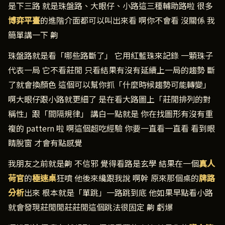
是下三路 就是珠盤路、大眼仔、小路這三種輔助路啦 很多
博弈平臺
的進階介面都可以叫出來看 啊你不會看 沒關係 我
簡單講一下 齁
珠盤路就是看「哪些路斷了」 它用紅藍珠來記錄 一顆珠子
代表一局 它不看莊閒 只看結果有沒有延續上一局的趨勢 斷
了就會換顏色 這個可以幫你抓「什麼時候趨勢可能轉變」
啊大眼仔跟小路就更細了 是在看大路圖上「莊閒排列的對
稱性」跟「間隔規律」 講白一點就是 你在找圖形有沒有重
複的 pattern 啦 啊這個超吃經驗 你要一直看一直看 看到眼
睛脫窗 才會有點感覺
我朋友之前就是齁 不信邪 覺得看路是玄學 結果在一個
真人
荷官
的
極速桌
狂噴 他後來纔跟我說 啊幹 原來那個桌的
牌路
分析
出來 根本就是「單跳」一路跳到底 他如果早點看小路
就會發現莊閒閒莊莊閒這個跳法很固定 齁 虧爆