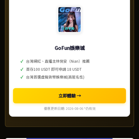
GoFun娛樂城
台灣網紅、直播主林倪安（Nian）推薦
首存100 USDT 即可申請 18 USDT
台灣首選虛擬貨幣娛樂城(高匿名性)
立即體驗 →
優惠更新日期: 2026-08-06 *仍有效