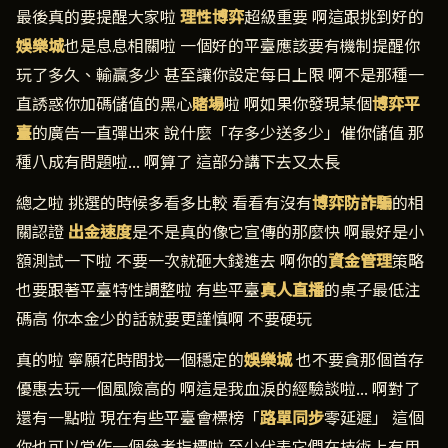
最後真的要提醒大家啦
理性博弈
超級重要 啊這跟挑到好的
娛樂城
也是息息相關啦 一個好的平臺應該要有機制提醒你
玩了多久、輸贏多少 甚至讓你設定每日上限 啊不是那種一
直誘惑你加碼儲值的黑心
賭場
啦 啊如果你發現某個
博弈平
臺
的廣告一直彈出來 說什麼「存多少送多少」催你儲值 那
種八成有問題啦... 啊算了 這部分講下去又太長
總之啦 挑選的時候多看多比較 看看有沒有
博弈防詐騙
的相
關認證
出金速度
是不是真的像它宣傳的那麼快 啊最好是小
額測試一下啦 不要一次就砸大錢進去 啊你的
資金管理
策略
也要跟著平臺特性調整啦 有些平臺
真人直播
的桌子最低注
碼高 你本金少的話就要更謹慎啊 不要硬玩
真的啦 寧願花時間找一個穩定的
娛樂城
也不要貪那個首存
優惠去玩一個風險高的 啊這是我血淚的經驗談啦... 啊對了
還有一點啦 現在有些平臺會標榜「
路單同步
零延遲」 這個
你也可以當作一個參考指標啦 至少代表它們在技術上有用