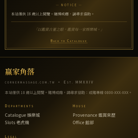
— NOTICE —
本站僅供 18 歲以上閱覽。賭博成癮，請尋求協助。
「以鑑賞古董之眼，鑑賞每一家娛樂城。」
Back to Catalogue
贏家角落
cornermassage.com.tw · Est. MMXXIV
本站僅供 18 歲以上閱覽。賭博成癮，請尋求協助：戒賭專線 0800-XXX-XXX。
Departments
House
Catalogue 娛樂城
Provenance 鑑賞來歷
Slots 老虎機
Office 館部
Legal