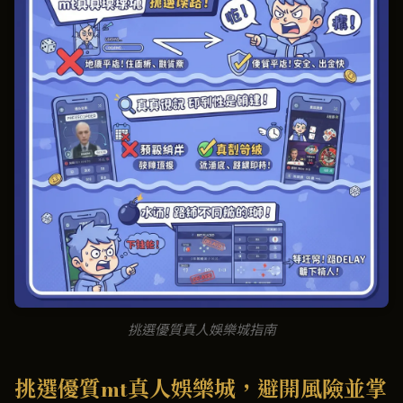
挑選優質真人娛樂城指南
挑選優質mt真人娛樂城，避開風險並掌