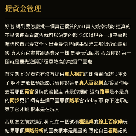
握資金管理
好啦 講到要怎麼挑一個真正優質的mt真人娛樂城齁 這真的
不是隨便看看廣告就可以決定的耶 你知道現在一堆平臺都
嘛標榜自己最安全、出金最快 啊結果點進去那個介面爛到
笑 真人荷官畫質跟馬賽克一樣 是要玩個屁啦 我跟你說 第一
關就是要先避開那種風險高的地雷平臺啦
首先齁 你光看它有沒有提供
真人視訊
的即時畫面就很重要
了 啊不是放個預錄影片騙你說這是
真人百家樂
直播捏 你要
去看那個
荷官
發牌的流暢度 背景的細節 還有
路單
是不是真
的
同步
更新 啊有些爛平臺那個
路單
會 delay 耶 你下注都結
束了它才跳 根本是在坑人
我朋友之前就遇到啊 他在一個號稱
極速桌
的
線上百家樂
玩
結果那個
牌路分析
的圖表根本是亂畫的 跟他自己
看路
記的