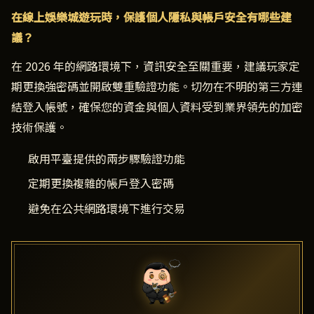
在線上娛樂城遊玩時，保護個人隱私與帳戶安全有哪些建
議？
在 2026 年的網路環境下，資訊安全至關重要，建議玩家定
期更換強密碼並開啟雙重驗證功能。切勿在不明的第三方連
結登入帳號，確保您的資金與個人資料受到業界領先的加密
技術保護。
啟用平臺提供的兩步驟驗證功能
定期更換複雜的帳戶登入密碼
避免在公共網路環境下進行交易