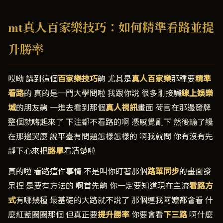
mt真人百家樂技巧：如何精準看路並提
升勝率
哎呦 講到這個
百家樂技巧
齁 尤其是
真人百家樂
那種要
精準
看路
的 真的是一門大學問啦 我跟你說 很多剛接觸
線上娛樂
城
的朋友齁 一進去看到那個
真人視訊
畫面 荷官在那邊發牌
整個就嗨起來了 下注都不看路的啊 憑感覺亂下 然後輸了纔
在那邊哭麼 說平臺有問題怎樣怎樣的 啊我就問 你有沒有先
靜下心來把
路單
看清楚啦
真的啦 看路這件事情 不是叫你盯著那個
路單同步
的畫面發
呆捏 是要有方法的 啊首先齁 你一定要知道現在主流
看路方
式
有哪幾種 最基礎的大路就不說了 那個連我阿嬤都會看 什
麼紅藍圈圈那個 但真正要
提升勝率
你要會看
下三路
啊什麼