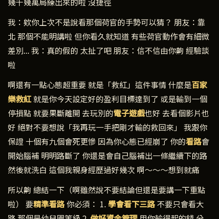
幾千幾萬局練出來的啦 沒捷徑
我：欸你上次不是說看那個荷官的手勢可以猜？ 朋友：靠
北 那個不能明講啦 但你看久就知道 有些荷官動作會有細微
差別... 我：真的假的 太扯了吧 朋友：信不信由你齁 經驗談
啦
啊還有一點心態超重要 就是「救紅」這件事情 什麼是
百家
樂救紅
就是你今天設定好的盈利目標達到了 或是輸到一個
停損點 就要果斷離開 去玩別的
電子遊戲
也好 去看個影片也
好 絕對不要想說「我再玩一手把剛才輸的救回來」 我跟你
保證 十個有九個會死更慘 因為你心態已經崩了 你的
看路
會
開始腦補 明明路斷了 你還是會自己腦補出一條繼續下的路
然後就洗白 這個我親身經歷過好幾次 啊～～～想到就痛
所以齁 總結一下（啊雖然說不要結論但還是要講一下重點
啦） 要
精準看路
你必須： 1.
學會看下三路
不要只會看大
路 那個是幼兒園等級 2.
做好資金管理
用你輸得起的錢 分