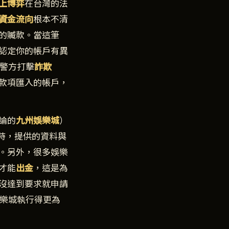
上博弈
在台灣的法
資金流向
根本不清
的贓款。當這筆
認定你的帳戶有異
警方打擊
詐欺
款項匯入的帳戶，
論的
九州娛樂城
）
時，提供的資料與
。另外，很多娛樂
才能
出金
，這是為
沒達到要求就申請
樂城執行得更為