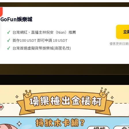
GoFun娛樂城
立
台灣網紅、直播主林倪安（Nian）推薦
首存100 USDT 即可申請 18 USDT
優惠更新日期: 2
台灣首選虛擬貨幣娛樂城(高匿名性)