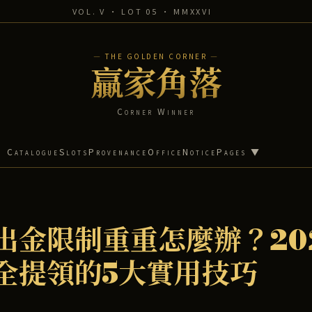
VOL. V · LOT 05 · MMXXVI
— THE GOLDEN CORNER —
贏家角落
Corner Winner
Catalogue
Slots
Provenance
Office
Notice
Pages
▼
出金限制重重怎麼辦？20
全提領的5大實用技巧