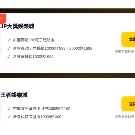
0
JP大獎娛樂城
立
註冊即贈388電子體驗金
新會員30天內儲值10000送888，50000送1888
優惠更新日期: 2
新會員儲值1000送1000
王者娛樂城
立
完成實名審核後可申請體驗金168
優惠更新日期: 2
新會員首次儲值1000送1000