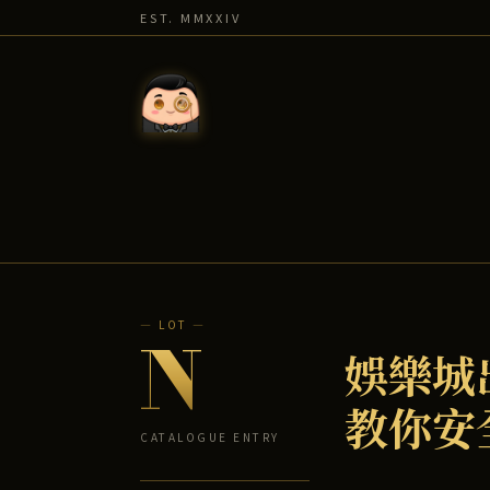
EST. MMXXIV
— LOT —
N
娛樂城
教你安
CATALOGUE ENTRY