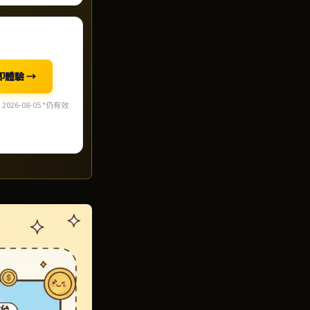
即體驗 →
026-08-05 *仍有效