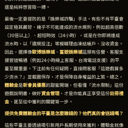
還是純粹想冒險一搏。
最後一定要提防的是「娛樂城詐騙」手法。有些不肖平臺會
設定極其嚴苛、幾乎不可能達成的流水規則，例如超高倍數
（30倍以上）、超短時效（24小時），或是在你即將達成
流水時，以「違規投注」等模糊理由凍結帳戶、沒收資金。
因此，選擇像
歐博娛樂城
、
富遊娛樂城
這類有信譽、客服支
援管道暢通（例如24小時線上客服、台灣電話支援）的平
臺至關重要。下注前有任何疑問，直接問客服「這遊戲算多
少流水？」並截圖保存，才是保障自身權益的上策。總之，
體驗金
是
新會員優惠
的甜蜜開端，但看懂「流水限制」這份
遊戲說明書，做好
資金管理
，才是你能真正享受這份
註冊禮
金
、甚至從中獲利的關鍵第一步。
提供免費體驗金的平臺是怎麼賺錢的？他們真的會送錢嗎？
這些平臺主要透過吸引新用戶長期使用來獲利，體驗金就像