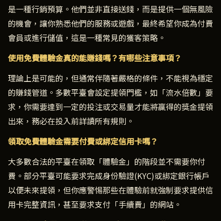
是一種行銷預算。他們並非直接送錢，而是提供一個無風險
的機會，讓你熟悉他們的服務或遊戲，最終希望你成為付費
會員或進行儲值，這是一種常見的獲客策略。
使用免費體驗金真的能賺錢嗎？有哪些注意事項？
理論上是可能的，但通常伴隨著嚴格的條件，不能視為穩定
的賺錢管道。多數平臺會設定提領門檻，如「流水倍數」要
求，你需要達到一定的投注或交易量才能將贏得的獎金提領
出來，務必在投入前詳讀所有規則。
領取免費體驗金需要付費或綁定信用卡嗎？
大多數合法的平臺在領取「體驗金」的階段並不需要你付
費。部分平臺可能要求完成身份驗證(KYC)或綁定銀行帳戶
以便未來提領，但你應警惕那些在體驗前就強制要求提供信
用卡完整資訊，甚至要求支付「手續費」的網站。