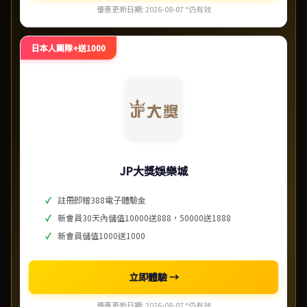
優惠更新日期: 2026-08-07 *仍有效
日本人團隊+送1000
JP大獎娛樂城
註冊即贈388電子體驗金
新會員30天內儲值10000送888，50000送1888
新會員儲值1000送1000
立即體驗 →
優惠更新日期: 2026-08-07 *仍有效