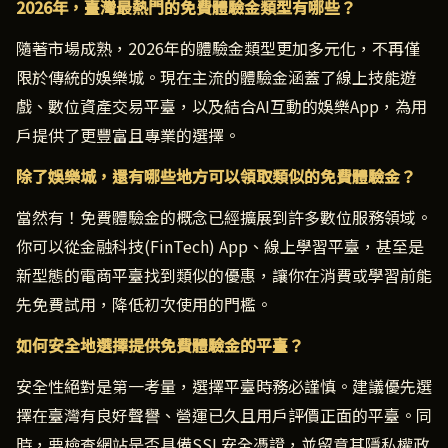
2026年，臺灣最熱門的免費體驗金類型有哪些？
隨著市場成熟，2026年的體驗金類型更加多元化，不再僅
限於傳統的娛樂城。現在主流的體驗金涵蓋了線上技能遊
戲、數位資產交易平臺，以及結合AI互動的娛樂App，為用
戶提供了更豐富且專業的選擇。
除了娛樂城，還有哪些地方可以領取類似的免費體驗金？
當然有！免費體驗金的概念已經擴展到許多數位服務領域。
你可以從金融科技(FinTech) App、線上學習平臺，甚至是
新型態的電商平臺找到類似的優惠，讓你在消費或學習前能
先免費試用，降低初次使用的門檻。
如何安全地選擇提供免費體驗金的平臺？
安全性絕對是第一考量，選擇平臺時務必謹慎。建議優先選
擇在臺灣有良好聲譽、營運已久且用戶評價正面的平臺。同
時，要檢查網站是否具備SSL安全憑證，並留意其隱私權政