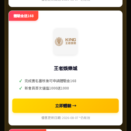
體驗金送168
王者娛樂城
完成實名審核後可申請體驗金168
新會員首次儲值1000送1000
立即體驗 →
優惠更新日期: 2026-08-07 *仍有效