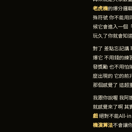
老虎機
的爆分邏輯
殊符號 你不能用
候它會進入一個「
玩久了你就會知道
對了 差點忘記講
爆它 不用錢的練
發獎勵 也不用怕
麼出現的 它的前
那個感覺了 這超
我跟你說喔 我阿
就感覺來了啊 其
戲
絕對不能All-
機演算法
不會讓你