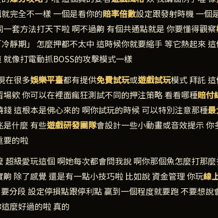
就完全不一樣 一個是看你的
賠率倍數
設定跟發射時機 一個
同一套方法打天下啦 啊不過齁 有個共通點就是 你要懂得觀察
冷靜期」 怎麼押都不太中 這時候你就要縮手 等它熱起來 
 就像打電動抓BOSS的攻擊模式一樣
 現在很多
娛樂平臺
都有提供
免費試玩
或
遊戲試玩
模式 拜託 
習場欸 你可以在裡面瘋狂測試不同的押注策略 看看哪種
賠付
燒錢 這根本是佛心來的 啊你試玩的時候 可以特別注意那種
最
兆是什麼 有些
遊戲研發團隊
會設計一些小動畫或音效提示 你
重要的啦
嬤 超級愛玩這個 啊她每次都會問我說 啊你那個魚怎麼打那麼
實齁 除了感覺 還是有一點小技巧啦 比如說 資金管理 你玩
線
in 要分段 設定停損點跟停利點 贏到一個程度就要跑 不要想說
這麼好過的啦 真的