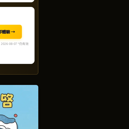
即體驗 →
026-08-07 *仍有效