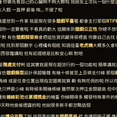
種 你要先看自己的心臟夠不夠大顆啦 我朋友上次玩一個什麼
戲 一直押 最後 唉... 不提了啦
我還想到一件事 就是現在很多
遊戲平臺
喔 都會主打那個
RT
個你一定要看啦 不看真的虧大 這關係到
遊戲公正性
你總不想
不對 有些
遊戲開發商
會把這些資訊藏得很裡面 你要自己去找
啦 找到那個數字 心裡纔有個底 知道這臺
老虎機
大概多久會
西很難講啦 但有認證總是比較安心嘛 對吧
是
隨處支付
咧 這其實就是現在超流行的一個功能啦 簡單講就
有些
遊戲類型
設計得超複雜 有幾十條甚至上百條支付線 那個
對角線 或是任意位置出現指定圖案就算 齁 有夠花俏的啦 所以
地只押最少線 有時候多開幾條線 雖然單次押注金額變高 但中
種有
連線彩池
或
累積獎金
的機臺 你線開得多 觸發特殊事件的
聊天時他偷偷透露的啦 他說很多新手都忽略這個
愛的
爆分攻略
了啦 這個真的要看
遊戲風格
欸 我講個例子喔 像