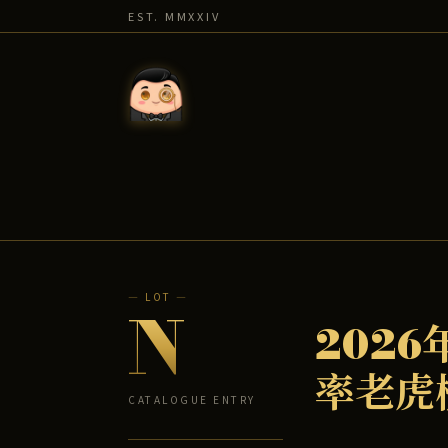
EST. MMXXIV
— LOT —
N
202
率老虎
CATALOGUE ENTRY