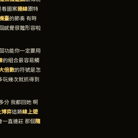
是看圖案
連線
跟特
機臺
的節奏 有時
這個感覺很難形容啦
這個功能你一定要用
線
的組合最容易觸
大倍數
的符號是怎
多玩幾次就抓得到
多分 我都回她 啊
上博弈
這類
線上遊
會一直連莊 那個
隨