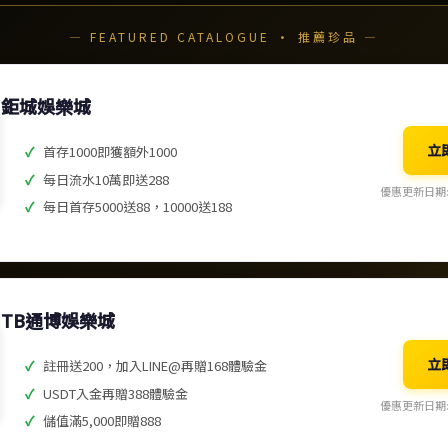
鉅城娛樂城
立
首存1000即獲額外1000
每日流水10萬即送288
優惠更新日期: 2
每日首存5000送88，10000送188
TB通博娛樂城
立
註冊送200，加入LINE@再贈168體驗金
USDT入金再贈388體驗金
優惠更新日期: 2
儲值滿5,000即贈888