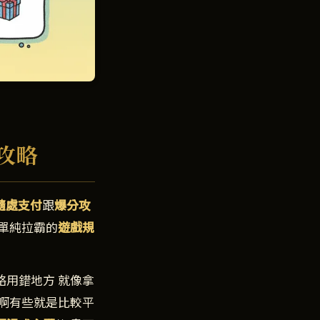
攻略
隨處支付
跟
爆分攻
單純拉霸的
遊戲規
略用錯地方 就像拿
 啊有些就是比較平