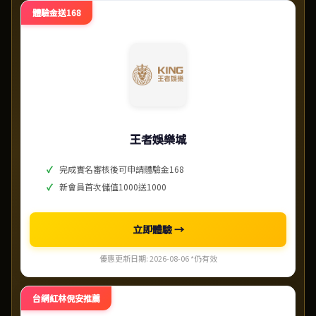
體驗金送168
王者娛樂城
完成實名審核後可申請體驗金168
新會員首次儲值1000送1000
立即體驗 →
優惠更新日期: 2026-08-06 *仍有效
台網紅林倪安推薦