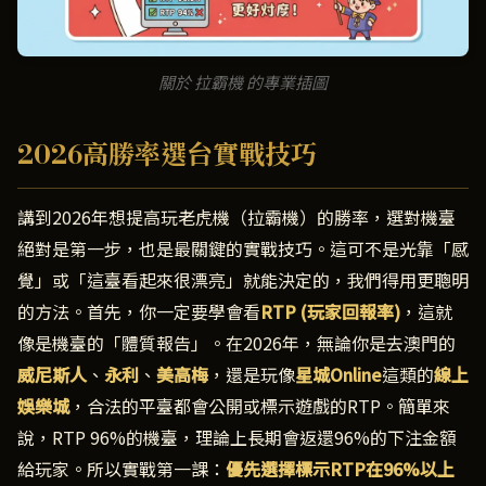
關於 拉霸機 的專業插圖
2026高勝率選台實戰技巧
講到2026年想提高玩老虎機（拉霸機）的勝率，選對機臺
絕對是第一步，也是最關鍵的實戰技巧。這可不是光靠「感
覺」或「這臺看起來很漂亮」就能決定的，我們得用更聰明
的方法。首先，你一定要學會看
RTP (玩家回報率)
，這就
像是機臺的「體質報告」。在2026年，無論你是去澳門的
威尼斯人
、
永利
、
美高梅
，還是玩像
星城Online
這類的
線上
娛樂城
，合法的平臺都會公開或標示遊戲的RTP。簡單來
說，RTP 96%的機臺，理論上長期會返還96%的下注金額
給玩家。所以實戰第一課：
優先選擇標示RTP在96%以上