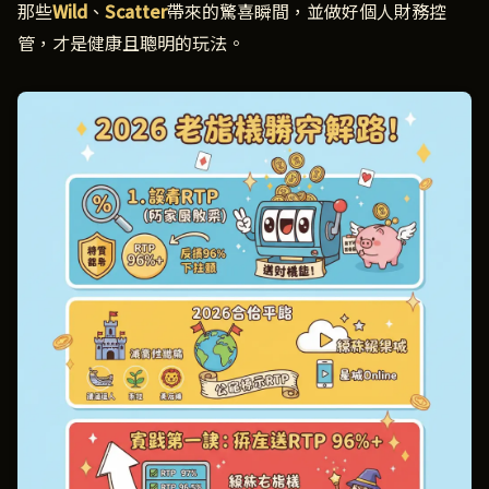
那些
Wild
、
Scatter
帶來的驚喜瞬間，並做好個人財務控
管，才是健康且聰明的玩法。