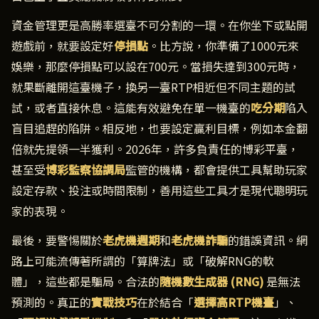
資金管理更是高勝率選臺不可分割的一環。在你坐下或點開
遊戲前，就要設定好
停損點
。比方說，你準備了1000元來
娛樂，那麼停損點可以設在700元。當損失達到300元時，
就果斷離開這臺機子，換另一臺RTP相近但不同主題的試
試，或者直接休息。這能有效避免在單一機臺的
吃分期
陷入
盲目追趕的陷阱。相反地，也要設定贏利目標，例如本金翻
倍就先提領一半獲利。2026年，許多負責任的博彩平臺，
甚至受
博彩監察協調局
監管的機構，都會提供工具幫助玩家
設定存款、投注或時間限制，善用這些工具才是現代聰明玩
家的表現。
最後，要警惕關於
老虎機週期
和
老虎機詐騙
的錯誤資訊。網
路上可能流傳著所謂的「算牌法」或「破解RNG的軟
體」，這些都是騙局。合法的
隨機數生成器 (RNG)
是無法
預測的。真正的
實戰技巧
在於結合「
選擇高RTP機臺
」、