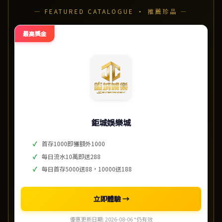
最高獎金
鉅城娛樂城
首存1000即獲額外1000
每日流水10萬即送288
每日首存5000送88，10000送188
立即體驗 →
優惠更新日期: 2026-08-06 *仍有效