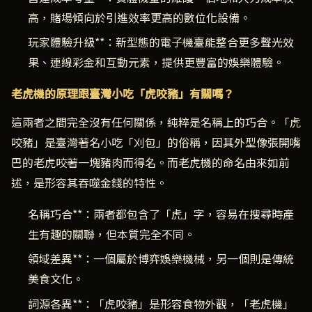
高，賭場傾向於引進效率更高的數位化設備。
玩家體驗升級**：新型態的電子機臺能整合更多聲光效
果、連線彩金和互動元素，提供更豐富的娛樂體驗。
老虎機的原理跟臺灣小吃「虎咬豬」有關嗎？
這兩者之間完全沒有任何關係，純粹是名稱上的巧合。「虎
咬豬」是臺灣著名小吃「刈包」的俗稱，因其外型像張開嘴
巴的老虎咬著一塊豬肉而得名。而老虎機的命名由來如前
述，是形容其吞噬金錢的特性。
名稱巧合**：兩者都包含了「虎」字，容易在搜尋時產
生有趣的關聯，但本質完全不同。
領域差異**：一個屬於博弈娛樂機械，另一個則是傳統
美食文化。
詞源各異**：「虎咬豬」是形容食物外觀，「老虎機」