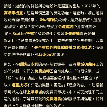
接著，遊戲內的符號與功能設計是選臺的重點。2026年的
高賠率機臺
，通常具備豐富的獎勵功能。選臺時，請在遊戲
說明頁面特別留意：
Wild符號
的功能：是只能替代，還是
能擴張、疊加？有的Wild符號在
免費遊戲
中會有倍數效
果。
Scatter符號
的觸發條件：觸發
免費遊戲
需要幾個
Scatter？通常需要3個或以上。有些遊戲的免費遊戲回合是
主要贏分關鍵。 *
是否有額外的獎勵遊戲或累積獎池
：這類
功能往往是創造巨額
Jackpot
的來源。
例如，在
銀娛
或
永利
的某些新式機臺，或者
星城Online
上的
熱門遊戲，它們的
免費旋轉
回合可能帶有「無限倍數」或
「額外Wild」功能，這類機臺的長期潛在賠率就更高。所
以，
選臺技巧
不只是挑機器，更是挑「遊戲內容」。建議新
手可以先在
線上娛樂城
的免費演示模式中，試玩幾種不同主
題的遊戲，了解其符號和
免費遊戲
的觸發頻率與強度，找到
自己上手且獎勵機制吸引你的款式。