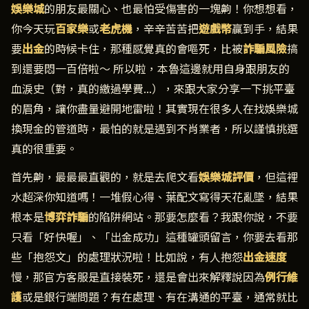
娛樂城
的朋友最關心、也最怕受傷害的一塊齁！你想想看，
你今天玩
百家樂
或
老虎機
，辛辛苦苦把
遊戲幣
贏到手，結果
要
出金
的時候卡住，那種感覺真的會嘔死，比被
詐騙風險
搞
到還要悶一百倍啦～ 所以啦，本魯這邊就用自身跟朋友的
血淚史（對，真的繳過學費...），來跟大家分享一下挑平臺
的眉角，讓你盡量避開地雷啦！其實現在很多人在找娛樂城
換現金的管道時，最怕的就是遇到不肖業者，所以謹慎挑選
真的很重要。
首先齁，最最最直觀的，就是去爬文看
娛樂城評價
，但這裡
水超深你知道嗎！一堆假心得、葉配文寫得天花亂墜，結果
根本是
博弈詐騙
的陷阱網站。那要怎麼看？我跟你說，不要
只看「好快喔」、「出金成功」這種罐頭留言，你要去看那
些「抱怨文」的處理狀況啦！比如說，有人抱怨
出金速度
慢，那官方客服是直接裝死，還是會出來解釋說因為
例行維
護
或是銀行端問題？有在處理、有在溝通的平臺，通常就比