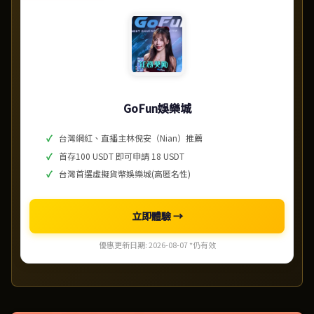
GoFun娛樂城
台灣網紅、直播主林倪安（Nian）推薦
首存100 USDT 即可申請 18 USDT
台灣首選虛擬貨幣娛樂城(高匿名性)
立即體驗 →
優惠更新日期: 2026-08-07 *仍有效