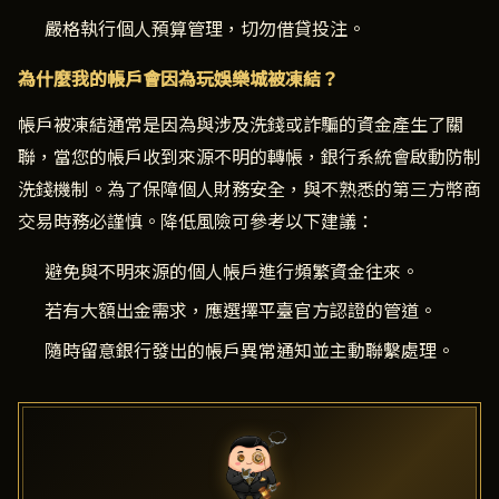
嚴格執行個人預算管理，切勿借貸投注。
為什麼我的帳戶會因為玩娛樂城被凍結？
帳戶被凍結通常是因為與涉及洗錢或詐騙的資金產生了關
聯，當您的帳戶收到來源不明的轉帳，銀行系統會啟動防制
洗錢機制。為了保障個人財務安全，與不熟悉的第三方幣商
交易時務必謹慎。降低風險可參考以下建議：
避免與不明來源的個人帳戶進行頻繁資金往來。
若有大額出金需求，應選擇平臺官方認證的管道。
隨時留意銀行發出的帳戶異常通知並主動聯繫處理。