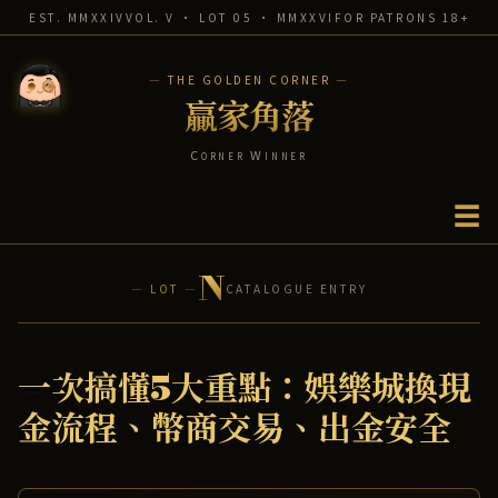
EST. MMXXIV
VOL. V · LOT 05 · MMXXVI
FOR PATRONS 18+
— THE GOLDEN CORNER —
贏家角落
Corner Winner
☰
N
— LOT —
CATALOGUE ENTRY
一次搞懂5大重點：娛樂城換現
金流程、幣商交易、出金安全