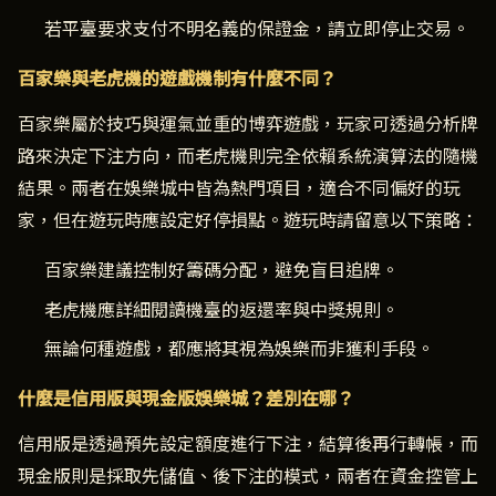
若平臺要求支付不明名義的保證金，請立即停止交易。
百家樂與老虎機的遊戲機制有什麼不同？
百家樂屬於技巧與運氣並重的博弈遊戲，玩家可透過分析牌
路來決定下注方向，而老虎機則完全依賴系統演算法的隨機
結果。兩者在娛樂城中皆為熱門項目，適合不同偏好的玩
家，但在遊玩時應設定好停損點。遊玩時請留意以下策略：
百家樂建議控制好籌碼分配，避免盲目追牌。
老虎機應詳細閱讀機臺的返還率與中獎規則。
無論何種遊戲，都應將其視為娛樂而非獲利手段。
什麼是信用版與現金版娛樂城？差別在哪？
信用版是透過預先設定額度進行下注，結算後再行轉帳，而
現金版則是採取先儲值、後下注的模式，兩者在資金控管上