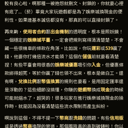
較有良心啦，啊那種一被抱怨就刪文、封鎖的，你就要心裡
有底了...（菸）畢竟大家玩遊戲都是為了娛樂城換現金的便
利性，如果連基本誠信都沒有，那真的可以直接封鎖了。
再來齁，
使用者合約
跟
出金機制
的透明度，根本是照妖鏡！
一個穩定的
娛樂城平臺
，一定會把規則寫得清清楚楚，不會
藏一些很機車的條款在角落。比如說，你玩
運彩
或
539
贏了
錢，他要你打幾倍流水才能領？這個在
儲值
前就要看清楚
捏！有些平臺會用很香的
娛樂城優惠
吸引你
入金
，但優惠條
款綁得超死，等於你贏了錢也領不出來，根本是做白工。還
有啊，
兌換比例
跟
幣值換算
的規則也要看，是用固定匯率還
是浮動的？這些細節沒搞懂，你賺的
遊戲幣
換成
現金
的時候
可能就縮水了，超哭的！很多玩家在進行娛樂城換現金的操
作時，就是因為沒看清楚這些流水限制而產生糾紛。
啊說到這個，不得不提一下
幣商
跟
洗錢
的問題。有些
信用版
或是透過
幣商
換現的管道，那個風險真的高到破錶啦！你以