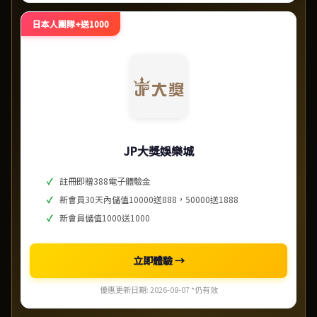
日本人團隊+送1000
JP大獎娛樂城
註冊即贈388電子體驗金
新會員30天內儲值10000送888，50000送1888
新會員儲值1000送1000
立即體驗 →
優惠更新日期: 2026-08-07 *仍有效