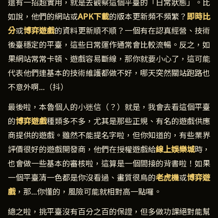
還有一招超實用，就是去觀察這個平臺的「日常狀態」。比
如說，他們的網站或
APK下載
的版本更新頻不頻繁？
即時比
分
或
博弈遊戲
的資料更新順不順？一個有在認真經營、技術
後臺穩定的平臺，這些日常運作通常會比較流暢。反之，如
果網站常常卡頓、遊戲容易斷線，那你就要小心了，這可能
代表他們連基本的技術維護都做不好，哪天突然關站跑路也
不意外啊...（抖）
最後啦，本魯個人的小迷信（？）就是，我會去看這個平臺
的
博弈遊戲
種類多不多，尤其是那些正規、有名的遊戲供應
商提供的遊戲。雖然不能提名字啦，但你知道的，有些業界
評價很好的遊戲開發商，他們在授權遊戲給
線上娛樂城
時，
也會做一些基本的審核啦，這算是一個間接的背書啦！如果
一個平臺清一色都是你沒看過、畫質很鳥的
老虎機
或
博弈遊
戲
，那...你懂的，風險可能就相對高一點囉。
總之啦，挑平臺沒有百分之百的保證，但多做功課絕對能幫