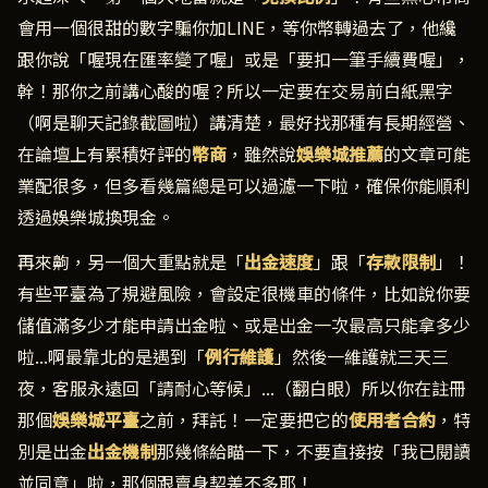
會用一個很甜的數字騙你加LINE，等你幣轉過去了，他纔
跟你說「喔現在匯率變了喔」或是「要扣一筆手續費喔」，
幹！那你之前講心酸的喔？所以一定要在交易前白紙黑字
（啊是聊天記錄截圖啦）講清楚，最好找那種有長期經營、
在論壇上有累積好評的
幣商
，雖然說
娛樂城推薦
的文章可能
業配很多，但多看幾篇總是可以過濾一下啦，確保你能順利
透過娛樂城換現金。
再來齁，另一個大重點就是「
出金速度
」跟「
存款限制
」！
有些平臺為了規避風險，會設定很機車的條件，比如說你要
儲值滿多少才能申請出金啦、或是出金一次最高只能拿多少
啦...啊最靠北的是遇到「
例行維護
」然後一維護就三天三
夜，客服永遠回「請耐心等候」...（翻白眼）所以你在註冊
那個
娛樂城平臺
之前，拜託！一定要把它的
使用者合約
，特
別是出金
出金機制
那幾條給瞄一下，不要直接按「我已閱讀
並同意」啦，那個跟賣身契差不多耶！