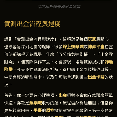
深度解析娛樂城出金陷阱
實測出金流程與速度
講到「實測出金流程與速度」，這絕對是每個
玩家
最關心、
也最容易踩到地雷的環節。很多
線上娛樂城
或
博弈平臺
在宣
傳時都講得天花亂墜，什麼「五分鐘急速到帳」、「出金零
阻礙」，但實際操作下去，才會發現一堆隱藏的規則和
詐騙
陷阱
。今天我們就來深度拆解，從申請出金到錢進你口袋，
中間會經過哪些關卡，以及你可能會遇到哪些
出金卡關
的狀
況。
首先，你一定要有心理準備，
出金
絕對不會像存款那麼簡單
快速。存款是
娛樂城
收你的錢，流程當然暢通無阻；但當你
要把錢拿回來，
平臺
的
風控
機制就會全面啟動。第一步通常