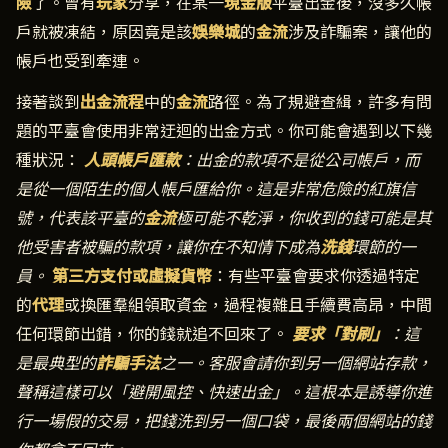
險
了。曾有
玩家
分享，在某一
現金版
平臺出金後，沒多久帳
戶就被凍結，原因竟是該
娛樂城
的
金流
涉及詐騙案，讓他的
帳戶也受到牽連。
接著談到
出金流程
中的
金流
路徑。為了規避查緝，許多有問
題的平臺會使用非常迂迴的出金方式。你可能會遇到以下幾
種狀況：
人頭帳戶匯款
：出金的款項不是從公司帳戶，而
是從一個陌生的個人帳戶匯給你。這是非常危險的紅旗信
號，代表該平臺的
金流
極可能不乾淨，你收到的錢可能是其
他受害者被騙的款項，讓你在不知情下成為
洗錢
環節的一
員。
第三方支付或虛擬貨幣
：有些平臺會要求你透過特定
的
代理
或換匯羣組領取資金，過程複雜且手續費高昂，中間
任何環節出錯，你的錢就追不回來了。
要求「對刷」
：這
是最典型的
詐騙手法
之一。客服會請你到另一個網站存款，
聲稱這樣可以「避開風控、快速出金」。這根本是誘導你進
行一場假的交易，把錢洗到另一個口袋，最後兩個網站的錢