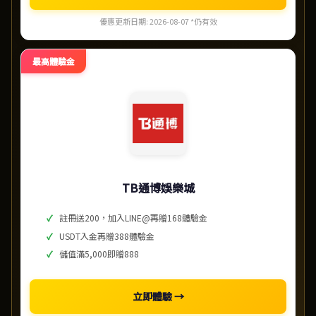
優惠更新日期: 2026-08-07 *仍有效
最高體驗金
TB通博娛樂城
註冊送200，加入LINE@再贈168體驗金
USDT入金再贈388體驗金
儲值滿5,000即贈888
立即體驗 →