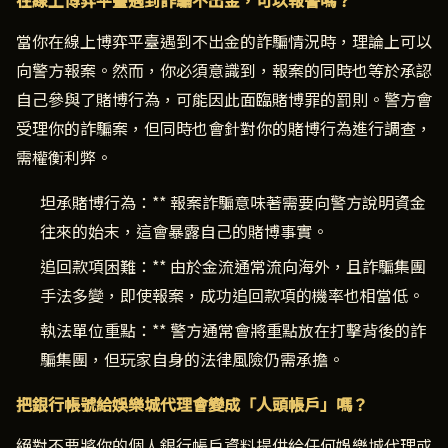
當你在線上博弈平臺遇到不出金的詐騙情況時，理論上可以
向警方報案。然而，你必須意識到，報案的同時也等於承認
自己參與了賭博行為，可能因此面臨賭博罪的罰則。警方會
受理你的詐騙案，但同時也會針對你的賭博行為進行調查，
需權衡利弊。
坦承賭博行為：** 報案詐騙意味著需要向警方說明資金
往來的始末，這會暴露自己的賭博事實。
追回款項困難：** 由於金流通常流向海外，且詐騙集團
手法多變，即使報案，成功追回款項的機率也相當低。
執法單位重點：** 警方通常會將重點放在打擊背後的詐
騙集團，但玩家自身的法律風險仍需承擔。
把銀行帳號給娛樂城代理會變成「人頭帳戶」嗎？
絕對不要將你的個人銀行帳戶資料提供給任何娛樂城代理或