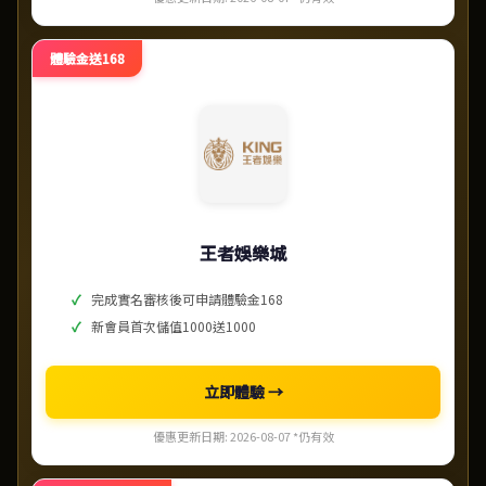
體驗金送168
王者娛樂城
完成實名審核後可申請體驗金168
新會員首次儲值1000送1000
立即體驗 →
優惠更新日期: 2026-08-07 *仍有效