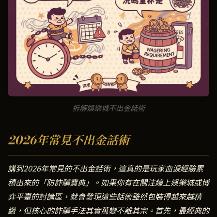
拆解娛樂城不出金話術
2026年常見不出金話術
講到2026年常見的不出金話術，這真的是玩家血淚經驗累
積出來的「防詐騙寶典」。如果你有在關注線上娛樂城或博
弈平臺的討論區，就會發現這些話術雖然包裝得越來越精
緻，但核心的詐騙手法其實萬變不離其宗。首先，最經典的