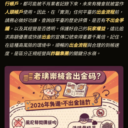
行帳戶
，都可能被不肖業者記錄下來，未來有機會就被當作
人頭帳戶
使用。因此，在「實測」任何平臺的
出金流程
前，
請務必做好功課，查詢該平臺的歷史評價、是否有
不出金爭
議
，以及其經營是否透明。保護好自己的
玩家權益
，遠比追
求高額優惠或快速
出金
的宣傳口號來得重要千萬倍。記住，
在這種高風險的環境中，順暢的
出金流程
與合理的到帳速
度，是區分正規經營與
詐騙集團
的關鍵分水嶺。