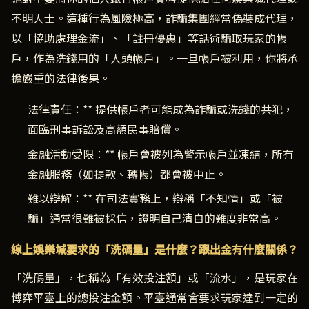
不明人士。這種行為風險極高，詐騙集團經常偽裝成代理，
以「協助處理金流」、「註冊優惠」等話術騙取玩家的帳
戶，作為洗錢用的「人頭帳戶」。一旦帳戶被利用，你將承
擔嚴重的法律後果。
法律責任：** 提供帳戶者可能成為詐騙或洗錢的共犯，
面臨刑事訴訟及高額民事賠償。
金融活動受限：** 帳戶會被列為警示帳戶並凍結，所有
金融服務（如提款、轉帳）都會被中止。
難以辯解：** 在司法實務上，辯稱「不知情」或「被
騙」通常很難被採信，證明自己清白的難度非常高。
線上娛樂城要求的「洗碼量」是什麼？跟出金有什麼關係？
「洗碼量」，也稱為「有效投注額」或「流水」，是玩家在
博弈平臺上的總投注金額。平臺通常會要求玩家達到一定的