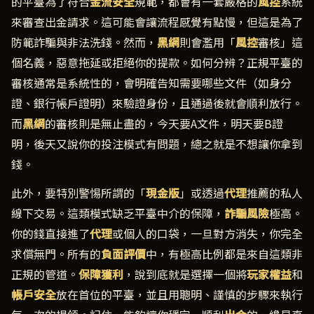
的平臺為了符合
金流安全
規範，都會有一套嚴格的
風控
系統
來審查出金請求。這可能會讓流程感覺有點慢，但這是為了
防範詐騙與非法洗錢。然而，
黑網
則會濫用「
風控
審核」這
個名義，惡意拖延或拒絕你的提款。如何分辨？正規平臺的
審核通常是系統性的，會明確告知需要哪些文件（如身分
證、銀行帳戶證明）來驗證身份，且通過後就會順利放行。
而
黑網
的審核則是無止盡的，今天要A文件，明天要B證
明，後天又說你的投注模式有問題，總之就是不想讓你拿到
錢。
此外，要特別警惕所謂的「
現金版
」或透過
代理
推薦的私人
線下交易。這類模式缺乏平臺中介的保障，
詐騙風險
極高。
你的錢直接進了
代理
或個人的口袋，一旦對方消失，你完全
求償無門。所有的
負面評價
中，有極高比例都是來自這類非
正規的管道。
保障獲利
，說到底就是選擇一個將
玩家權益
和
帳戶安全
放在首位的平臺，並且用聰明、謹慎的步驟來執行