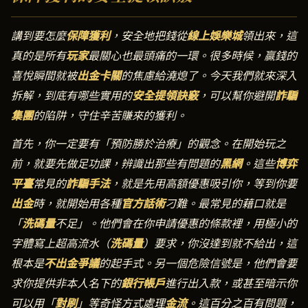
講到要怎麼
保障獲利
，安全地把錢從
線上娛樂城
領出來，這
真的是所有
玩家
最關心也最頭痛的一環。很多時候，贏錢的
喜悅瞬間就被
出金卡關
的焦慮給澆熄了。今天我們就來深入
拆解，到底有哪些實用的
安全提領訣竅
，可以幫你避開
詐騙
集團
的陷阱，守住辛苦賺來的獲利。
首先，你一定要有「預防勝於治療」的觀念。在開始玩之
前，就要先做足功課，辨識出那些有問題的
黑網
。這些
博弈
平臺
常見的
詐騙手法
，就是先用高額優惠吸引你，等到你要
出金
時，就開始用各種
官方話術
刁難。最常見的藉口就是
「
洗碼量
不足」。他們會在你申請優惠的條款裡，用極小的
字體寫上超高流水（
洗碼量
）要求，你沒達到就不給出，這
根本是
不出金爭議
的起手式。另一個危險信號是，他們會要
求你提供非本人名下的
銀行帳戶
進行出入款，或甚至暗示你
可以用「
對刷
」等奇怪方式處理
金流
。這百分之百有問題，