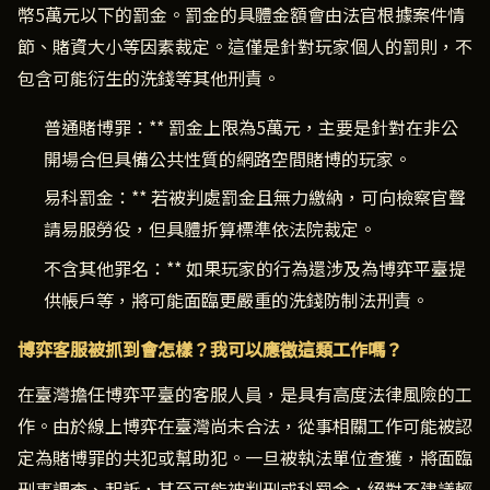
幣5萬元以下的罰金。罰金的具體金額會由法官根據案件情
節、賭資大小等因素裁定。這僅是針對玩家個人的罰則，不
包含可能衍生的洗錢等其他刑責。
普通賭博罪：** 罰金上限為5萬元，主要是針對在非公
開場合但具備公共性質的網路空間賭博的玩家。
易科罰金：** 若被判處罰金且無力繳納，可向檢察官聲
請易服勞役，但具體折算標準依法院裁定。
不含其他罪名：** 如果玩家的行為還涉及為博弈平臺提
供帳戶等，將可能面臨更嚴重的洗錢防制法刑責。
博弈客服被抓到會怎樣？我可以應徵這類工作嗎？
在臺灣擔任博弈平臺的客服人員，是具有高度法律風險的工
作。由於線上博弈在臺灣尚未合法，從事相關工作可能被認
定為賭博罪的共犯或幫助犯。一旦被執法單位查獲，將面臨
刑事調查、起訴，甚至可能被判刑或科罰金，絕對不建議輕