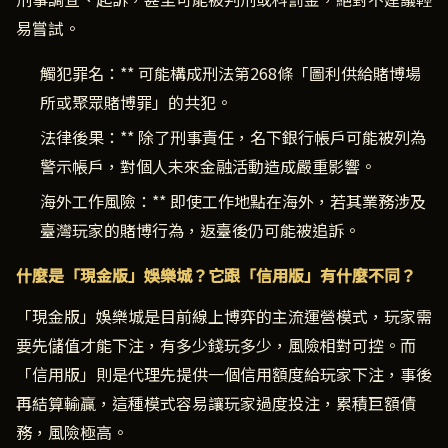
易嘗試。
觸犯罪名：** 可能構成刑法第268條「圖利供給賭博場
所或聚眾賭博罪」的共犯。
法律後果：** 除了刑事責任，名下銀行帳戶可能被列為
警示帳戶，對個人未來金融活動造成嚴重影響。
海外工作風險：** 即使工作地點在海外，若其業務涉及
臺灣玩家的賭博行為，返臺後仍可能被追訴。
什麼是「現金版」娛樂城？它跟「信用版」有什麼不同？
「現金版」娛樂城是目前線上博弈的主流運營模式，玩家需
要先儲值才能下注，有多少錢玩多少，風險相對可控。而
「信用版」則是代理先提供一個信用額度給玩家下注，事後
再結算輸贏，這種模式容易讓玩家過度投注，累積巨額債
務，風險極高。