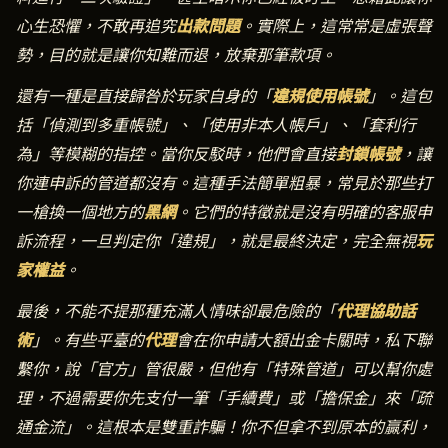
心生恐懼，不敢再追究
出款問題
。實際上，這常常是虛張聲
勢，目的就是讓你知難而退，放棄那筆款項。
還有一種是直接歸咎於玩家自身的「
違規使用帳號
」。這包
括「偵測到多重帳號」、「使用非本人帳戶」、「套利行
為」等模糊的指控。當你反駁時，他們會直接
封鎖帳號
，讓
你連申訴的管道都沒有。這種手法簡單粗暴，常見於那些打
一槍換一個地方的
黑網
。它們的特徵就是沒有明確的客服申
訴流程，一旦判定你「違規」，就是最終決定，完全無視
玩
家權益
。
最後，不能不提那種充滿人情味卻最危險的「
代理協助話
術
」。有些平臺的
代理
會在你申請大額出金卡關時，私下聯
繫你，說「官方」管很嚴，但他有「特殊管道」可以幫你處
理，不過需要你先支付一筆「手續費」或「擔保金」來「疏
通金流」。這根本是雙重詐騙！你不但拿不到原本的贏利，