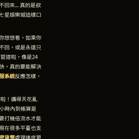
來... 真的是欲
七星娛樂城這樣口
你想想看，如果你
不回，或是永遠只
管道啦，像是24
快，真的要能解決
服系統
反應怎樣，
鏡啦！講得天花亂
4小時內到帳算是
要打幾倍流水才能
現在很多平臺也支
密貨幣
處理速度更