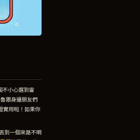
個不小心選到雷
本魯跟身邊朋友們
證實用啦！如果你
丟到一個來路不明