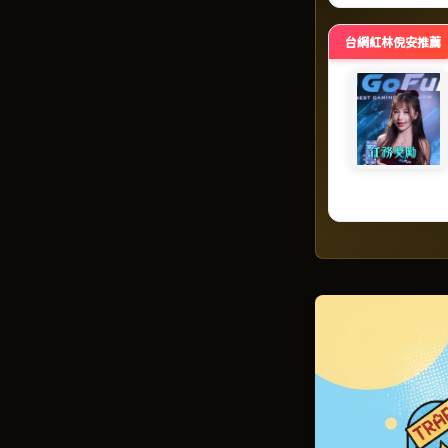
台網紅林倪安推薦