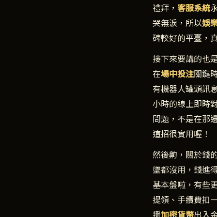
禮拜，
客服系統
哭無淚，所以
娛
碑較好的平臺，
接下來要講的也
在
場中投注
關鍵
有機器人罐頭訊息
小時的線上即時
問題，不是在那
這招很實用喔！
然後齁，關於錢
墜都沒用，錢進得
基本盤啦，有些
提領、手續費扣
援
加密貨幣
出入