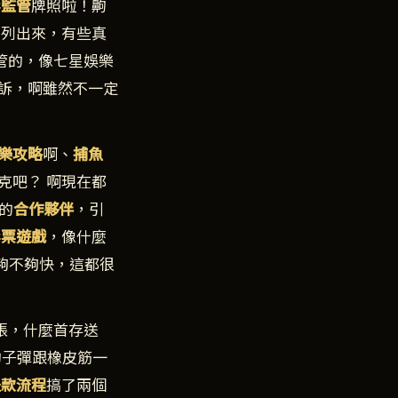
彩監管
牌照啦！齁
有列出來，有些真
管的，像七星娛樂
訴，啊雖然不一定
樂攻略
啊、
捕魚
克吧？ 啊現在都
的
合作夥伴
，引
彩票遊戲
，像什麼
夠不夠快，這都很
張，什麼首存送
的子彈跟橡皮筋一
提款流程
搞了兩個