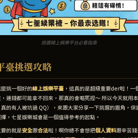
挑選線上娛樂平台必看指南
平臺挑選攻略
怎麼挑一個好的
線上娛樂平臺
，這真的是超級重要der啦！一
爽，連錢都可能拿不回來，那真的會嘔死捏～ 所以今天就用
真的有人被坑過 QQ），來跟大家分享一下挑選的眉角，保
選擇，七星娛樂城會是一個值得參考的起點。
重要的就是
安全
跟
合法
啦！啊你總不會想把
個人資料
跟辛苦錢