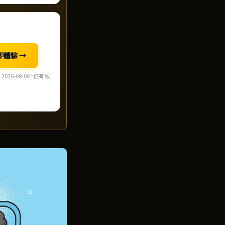
即體驗 →
026-08-06 *仍有效