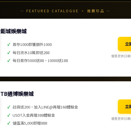
鉅城娛樂城
立
首存1000即獲額外1000
每日流水10萬即送288
優惠更新日期: 2
每日首存5000送88，10000送188
TB通博娛樂城
立
註冊送200，加入LINE@再贈168體驗金
USDT入金再贈388體驗金
優惠更新日期: 2
儲值滿5,000即贈888