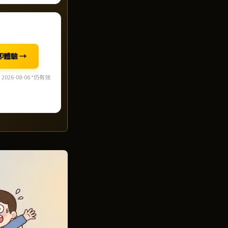
即體驗 →
026-08-06 *仍有效