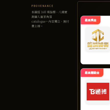
PROVENANCE
本篇經 168 項指標、八週實
測編入贏家角落
最高獎金
catalogue。內容獨立、無付
費上榜。
最高體驗金