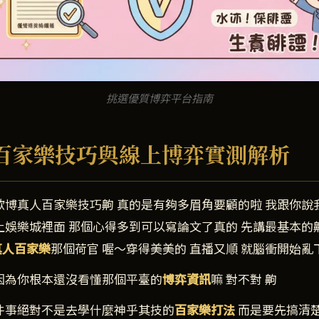
挑選優質博弈平台指南
百家樂技巧與線上博弈實測解析
歐博真人百家樂技巧齁 真的是有夠多眉角要顧的啦 我跟你說
上娛樂城裡面 那個心得多到可以寫論文了真的 先講最基本的
真人百家樂
那個荷官 喔～穿得美美的 直播又順 就腦衝開始亂
因為你根本還沒看懂那個平臺的
博弈資訊
嘛 對不對 齁
件事絕對不是去學什麼神乎其技的
百家樂打法
而是要先搞清