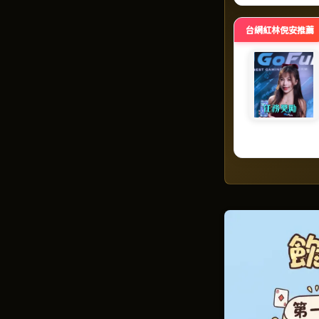
台網紅林倪安推薦