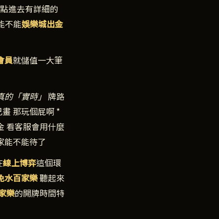
是點進去有詳細的
能不能
娛樂城出金
會員
就儲值一大筆
真的「實時」
牌路
畫 那玩個屁啊 *
金 看客服會用什麼
家能不能待了
在
線上博弈
這個環
免水百家樂
聽起來
家樂
的開牌時間特