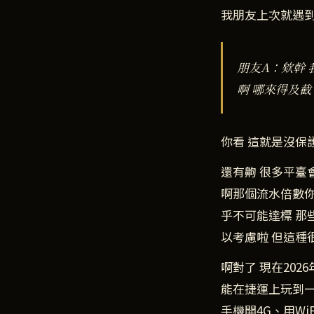
我朋友上次就遇
朋友A：欸幹 
啊 哪來得及截
你看 這就是沒保
還有齁 很多平臺
啊那個流水倍數你
乎不可能達標 那
以考慮啦 但這種
啊對了 現在202
能在捷運上玩到一
手機開4G、用W