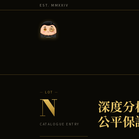
EST. MMXXIV
— LOT —
N
深度分
公平保
CATALOGUE ENTRY