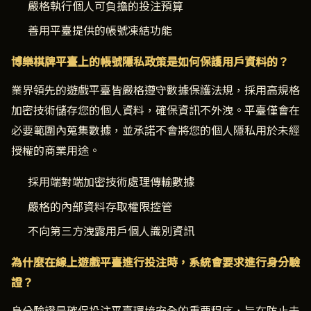
嚴格執行個人可負擔的投注預算
善用平臺提供的帳號凍結功能
博樂棋牌平臺上的帳號隱私政策是如何保護用戶資料的？
業界領先的遊戲平臺皆嚴格遵守數據保護法規，採用高規格
加密技術儲存您的個人資料，確保資訊不外洩。平臺僅會在
必要範圍內蒐集數據，並承諾不會將您的個人隱私用於未經
授權的商業用途。
採用端對端加密技術處理傳輸數據
嚴格的內部資料存取權限控管
不向第三方洩露用戶個人識別資訊
為什麼在線上遊戲平臺進行投注時，系統會要求進行身分驗
證？
身分驗證是確保投注平臺環境安全的重要程序，旨在防止未