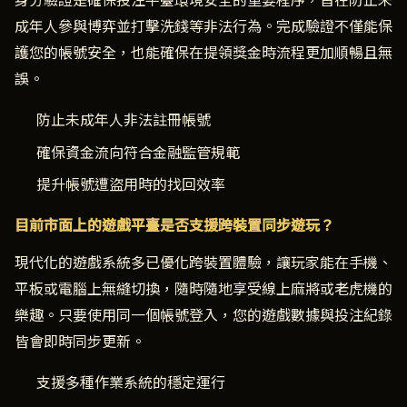
成年人參與博弈並打擊洗錢等非法行為。完成驗證不僅能保
護您的帳號安全，也能確保在提領獎金時流程更加順暢且無
誤。
防止未成年人非法註冊帳號
確保資金流向符合金融監管規範
提升帳號遭盜用時的找回效率
目前市面上的遊戲平臺是否支援跨裝置同步遊玩？
現代化的遊戲系統多已優化跨裝置體驗，讓玩家能在手機、
平板或電腦上無縫切換，隨時隨地享受線上麻將或老虎機的
樂趣。只要使用同一個帳號登入，您的遊戲數據與投注紀錄
皆會即時同步更新。
支援多種作業系統的穩定運行