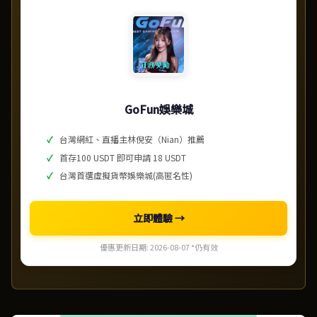
GoFun娛樂城
台灣網紅、直播主林倪安（Nian）推薦
首存100 USDT 即可申請 18 USDT
台灣首選虛擬貨幣娛樂城(高匿名性)
立即體驗 →
優惠更新日期: 2026-08-07 *仍有效