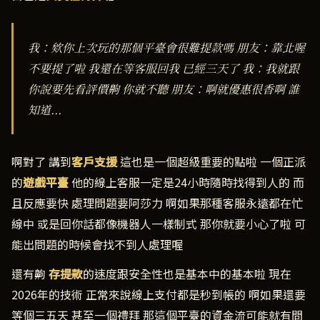
我：欸你上次玩的那個平臺會很難提款嗎 朋友：靠北喔
不要提了啦 我還在等客服回我 已經三天了 我：我就跟
你說要先看評價齁 你就不聽 朋友：啊就優惠很香啊 誰
知道...
啊對了 講到
客戶支援
這也是一個超級重要的點啦 一個正派
的
遊戲平臺
他的線上客服一定是24小時隨時找得到人的 而
且反應要快 處理問題要阿莎力 啊如果那種客服永遠都在忙
線中 或是回你話都像機器人一樣制式 那你就要小心了啦 可
能出問題的時候會找不到人處理喔
還有齁
存提款
的速度跟安全性也是基本中的基本啦 現在
2026年的技術 正常來說線上支付都是秒到帳的 啊如果還要
等個三五天 甚至一個禮拜 那這個平臺的資金流可能就有問