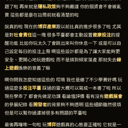
題了啦 再來就是
隱私政策
夠不夠嚴謹 你的個資會不會被亂
賣 這些都是要在註冊前就看清楚的啦
說真的啦 現在的
博弈產業
跟以前比真的進步很多了啦 尤其
是對
社會責任
這一塊 很多平臺都會主動設置
健康投注
的提
醒功能 比如你玩太久了會跳出來叫你休息一下 或是可以自
己設定每日的投注上限 啊這些設計都是為了讓大家能夠更
安全、更開心地玩遊戲啦 而不是搞到傾家蕩產 那就失去
線
上遊戲
娛樂的意義了嘛
啊你問我怎麼知道這些的 哎唷 我也是繳了不少學費好嗎 玩
過這麼多
投注平臺
踩過的雷大概可以寫成一本書了啦 所以
現在學乖了 都會先做足功課 看論壇評價 看有沒有
遊戲展會
的參展紀錄 看
開發者
的背景夠不夠透明 這些細節雖然很煩
但是可以幫你過濾掉很多有問題的平臺啦
最後再囉嗦一句啦 玩
博弈
遊戲真的心態要正確啦 它就是一