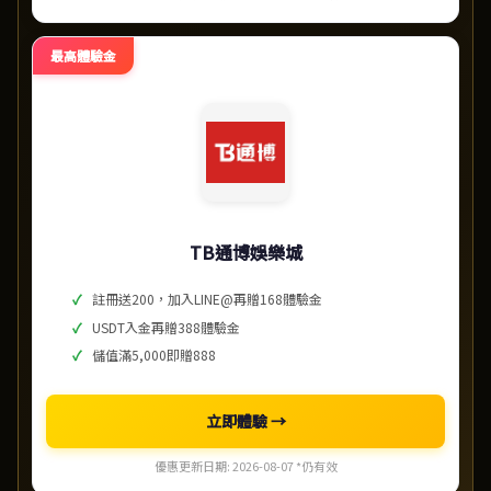
最高體驗金
TB通博娛樂城
註冊送200，加入LINE@再贈168體驗金
USDT入金再贈388體驗金
儲值滿5,000即贈888
立即體驗 →
優惠更新日期: 2026-08-07 *仍有效