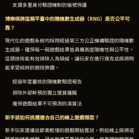
支援多重身分驗證機制的帳號保護
博樂棋牌這類平臺中的隨機數生成器（RNG）是否公平可
靠？
現代化的遊戲系統均採用經過第三方公正機構驗證的隨機數
生成器，確保每一局遊戲結果皆具備高度隨機性與公平性。
這類技術能有效排除人為操縱，讓玩家在進行撲克或麻將時
能享受純粹的競技樂趣。
經過年度審核的隨機數驗證報告
排除外部幹預的獨立運算邏輯
確保遊戲結果不可預測的演算法
新手該如何挑選適合自己的線上遊戲類型？
新手玩家建議從節奏較慢的遊戲開始嘗試，例如線上麻將或
簡單的捕魚遊戲，藉此熟悉平臺操作介面。若喜歡挑戰運氣