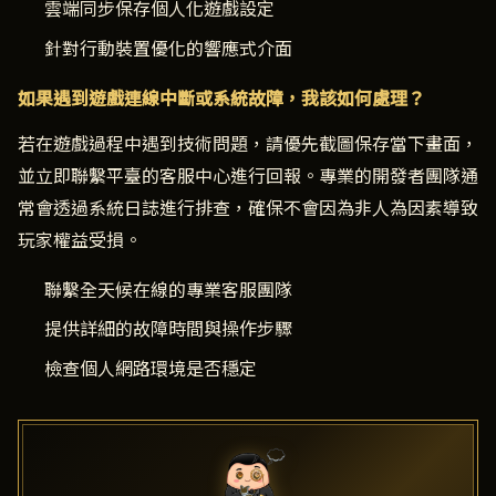
雲端同步保存個人化遊戲設定
針對行動裝置優化的響應式介面
如果遇到遊戲連線中斷或系統故障，我該如何處理？
若在遊戲過程中遇到技術問題，請優先截圖保存當下畫面，
並立即聯繫平臺的客服中心進行回報。專業的開發者團隊通
常會透過系統日誌進行排查，確保不會因為非人為因素導致
玩家權益受損。
聯繫全天候在線的專業客服團隊
提供詳細的故障時間與操作步驟
檢查個人網路環境是否穩定