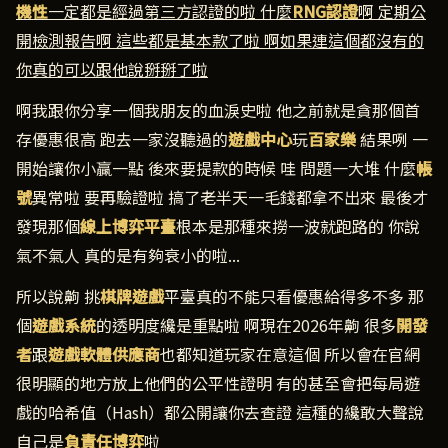
機性
一定都是經過第三方認證的啦 什麼
RNG認證
啊 定期公
開檢測報告啊 這些都是基本款了啦 啊如果連這個都沒有的
你真的可以跟他說掰掰了啦
啊我跟你分享一個我朋友的血淚史啦 他之前就是貪那個首
存優惠很高 跑去一家沒聽過的
遊戲中心
玩
百家樂
結果咧 一
開始讓你小贏一點 後來要提款的時候 哇 問題一大堆 什麼
帳
號
異常啦 要再驗證啦 搞了老半天一毛錢都拿不出來 最後才
發現那個
線上博弈平臺
根本是那種來撈一波就跑路的 你說
氣不氣人 真的是有夠衰小的啦...
所以說齁 挑
棋牌遊戲
平臺真的不能只看優惠給得多不多 那
個
遊戲系統
的透明度纔是重點啦 啊現在2026年齁 很多
開發
者
跟
遊戲軟體供應商
也都知道玩家在意這個 所以會在官網
很明顯的地方放上他們的公平性證明 有的甚至會把每局遊
戲的哈希值（Hash）都公開讓你去查證 這種的纔敢大聲說
自己是
負責任博弈
啦