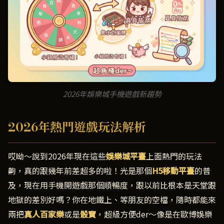
2026年娛樂城手機遊戲新趨勢
2026年熱門遊戲玩法解析
哎呦～說到2026年現在這些
娛樂城平臺
上面熱門的玩法
齁，真的跟幾年前差超多的啦！光是那個
H5移動平臺
的普
及，現在用手機開遊戲那個順暢度，跟以前比根本是天堂跟
地獄的差別好嗎？你在地鐵上、等朋友的空檔，隨時都能來
兩把
真人百家樂
或是
骰寶
，超級方便der～像是在歐博娛樂