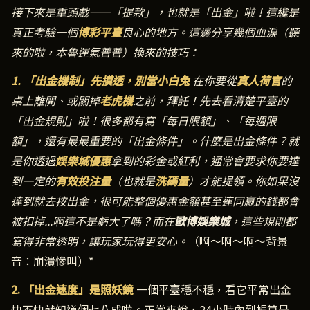
接下來是重頭戲——「提款」，也就是「出金」啦！這纔是
真正考驗一個
博彩平臺
良心的地方。這邊分享幾個血淚（聽
來的啦，本魯運氣普普）換來的技巧：
1. 「出金機制」先摸透，別當小白兔
在你要從
真人荷官
的
桌上離開、或關掉
老虎機
之前，拜託！先去看清楚平臺的
「出金規則」啦！很多都有寫「每日限額」、「每週限
額」，還有最最重要的「出金條件」。什麼是出金條件？就
是你透過
娛樂城優惠
拿到的彩金或紅利，通常會要求你要達
到一定的
有效投注量
（也就是
洗碼量
）才能提領。你如果沒
達到就去按出金，很可能整個優惠金額甚至連同贏的錢都會
被扣掉...啊這不是虧大了嗎？而在
歐博娛樂城
，這些規則都
寫得非常透明，讓玩家玩得更安心。
（啊～啊～啊～背景
音：崩潰慘叫）*
2. 「出金速度」是照妖鏡
一個平臺穩不穩，看它平常出金
快不快就知道個七八成啦。正常來說，24小時內到帳算是