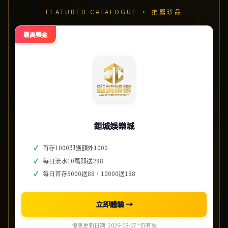
最高獎金
鉅城娛樂城
首存1000即獲額外1000
每日流水10萬即送288
每日首存5000送88，10000送188
立即體驗 →
優惠更新日期: 2026-08-07 *仍有效