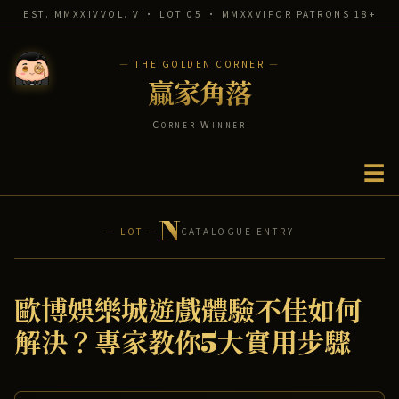
EST. MMXXIV
VOL. V · LOT 05 · MMXXVI
FOR PATRONS 18+
— THE GOLDEN CORNER —
贏家角落
Corner Winner
☰
N
— LOT —
CATALOGUE ENTRY
歐博娛樂城遊戲體驗不佳如何
解決？專家教你5大實用步驟