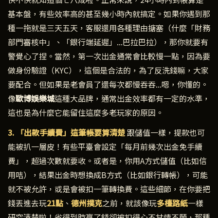
基本盤，有些效率高的甚至幾小時內就搞定。如果你遇到那
種一拖就是三天五天，客服還用各種理由搪塞（什麼「財務
部門審核中」、「銀行端延遲」...巴拉巴拉），那你就要有
警覺心了捏。當然，第一次出金通常會比較慢一點，因為要
做身份驗證（KYC），這個是合法的，為了反洗錢嘛，大家
要配合。但如果是老會員了還每次都慢吞吞...嗯，你懂的。
像
歐博娛樂城
這種大品牌，通常出金效率都有一定的水準，
這也是為什麼它能留住這麼多老玩家的原因。
3. 「出款手續費」這筆帳要算清楚
跟儲值一樣，提款也可
能被扒一層皮！有些平臺會設定「每月前幾次出金免手續
費」，超過次數就要收。或者是，你用A方式儲值（比如信
用咭），結果出金時想換成B方式（比如銀行轉帳），可能
就不被允許，或是會被扣一筆轉換費。這些細節，在你要把
錢丟進去玩
21點
、
德州撲克
之前，就該像玩
多檯路紙
一樣
研究清楚啦！省得到時贏了錢卻被扣得心不甘情不願，那種