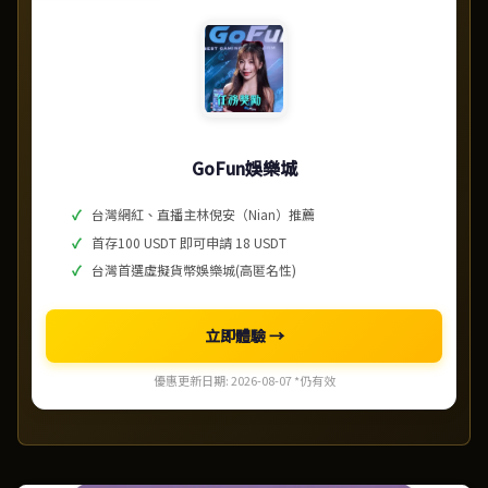
GoFun娛樂城
台灣網紅、直播主林倪安（Nian）推薦
首存100 USDT 即可申請 18 USDT
台灣首選虛擬貨幣娛樂城(高匿名性)
立即體驗 →
優惠更新日期: 2026-08-07 *仍有效