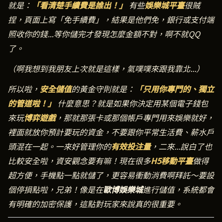
就是：
「看清楚手續費是誰出！」
有些
娛樂城平臺
很賊
捏，頁面上寫「免手續費」，結果是他們免，銀行或支付端
照收你的錢...等你儲完才發現怎麼金額不對，啊不就QQ
了。
（啊我想到我朋友上次就是這樣，氣噗噗來跟我靠北...）
所以啦，
安全儲值
的黃金守則就是：
「只用你專門的、獨立
的管道啦！」
什麼意思？就是如果你決定用某個電子錢包
來玩
博弈遊戲
，那就那張卡或那個帳戶專門用來娛樂就好，
裡面就放你預計要玩的資金，不要跟你平常生活費、薪水戶
頭混在一起。一來好管理你的
有效投注量
，二來...說白了也
比較安全啦，資安觀念要有嘛！現在很多
H5移動平臺
做得
超方便，手機點一點就儲了，更容易衝動消費啊拜託～要設
個停損點啦，兄弟！像是在
歐博娛樂城
進行儲值，系統都會
有明確的加密保護，這點對玩家來說真的很重要。