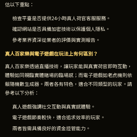
估以下重點：
檢查平臺是否提供24小時真人荷官客服服務。
確認網站是否具備加密技術以保護個人隱私。
參考業界資深從業者的評價與實測報告。
真人百家樂與電子遊戲在玩法上有何區別？
真人百家樂透過直播技術，讓玩家能與真實荷官即時互動，
體驗如同親臨實體賭場的臨場感；而電子遊戲如老虎機則依
賴隨機數生成器。兩者各有特色，適合不同類型的玩家。請
參考以下分析：
真人遊戲強調社交互動與真實感體驗。
電子遊戲節奏較快，適合追求效率的玩家。
兩者皆需具備良好的資金控管能力。