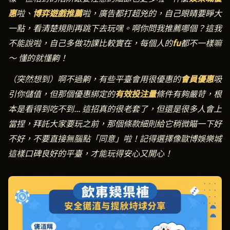
惠
啦、
博弈遊戲推薦
啦，廣告都打超兇的，自己眼睛要睜大
一點，看清楚規則再跳下去玩嘿。啊你問我推薦哪個？這我
不能說啦，自己多做功課比較實在，每個人的
fu
都不一樣嘛
～ 懂的就懂齁！
（突然想到）啊不過齁，有些平臺會用很優惠的
會員優惠
吸
引你儲值，但那個優惠綁定的
有效投注量
條件有夠嚴苛，根
本是看得到吃不到... 這招真的很老套了，但還是很多人會上
當捏，拜託大家要玩之前，那個條款細則給它稍微瞄一下好
不好，不要直接無腦點「同意」啦！記得選擇像歐博娛樂城
這樣口碑良好的平臺，才能玩得安心又開心！