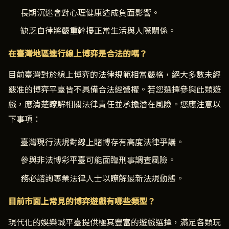
長期沉迷會對心理健康造成負面影響。
缺乏自律將嚴重幹擾正常生活與人際關係。
在臺灣地區進行線上博弈是合法的嗎？
目前臺灣對於線上博弈的法律規範相當嚴格，絕大多數未經
覈准的博弈平臺皆不具備合法經營權。若您選擇參與此類遊
戲，應清楚瞭解相關法律責任並承擔潛在風險。您應注意以
下事項：
臺灣現行法規對線上賭博存有高度法律爭議。
參與非法博彩平臺可能面臨刑事調查風險。
務必諮詢專業法律人士以瞭解最新法規動態。
目前市面上常見的博弈遊戲有哪些類型？
現代化的娛樂城平臺提供極其豐富的遊戲選擇，滿足各類玩