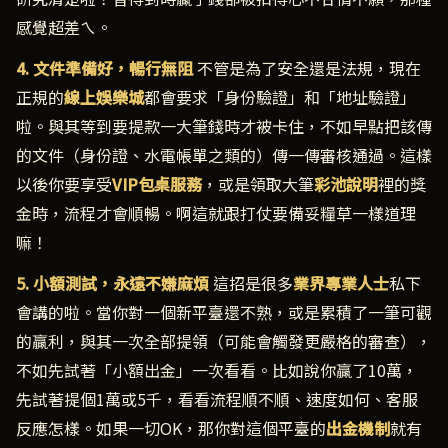
感覺超差ㄟ。
4. 文件準備好，暢行無阻
不管是為了安全還是法規，現在
正規的
線上娛樂城
都會要求「身份驗證」和「地址驗證」
啦。與其等到要提款一大筆錢時才被卡住，不如早點把該傳
的文件（身份證、水電帳單之類的）傳一傳審核通過。這樣
以後你要享受
VIP包桌服務
，或是領取大筆
彩池說明
裡的獎
金時，流程才會順暢。啊這就跟打仗要備妥糧草一樣道理
嘛！
5. 小額測試，永遠不嫌麻煩
這招是很多
業界專業人士
私下
會講的啦。當你對一個新平臺還不熟，或是累積了一筆可觀
的贏利，與其一次全部提領（可能會觸發更嚴格的審查），
不如先試著「小額出金」一次看看。比如說你贏了10萬，
先試著提個1萬或5千，看看流程順不順、速度如何、客服
反應怎樣。如果一切OK，那你對這個平臺的
出金機制
就有