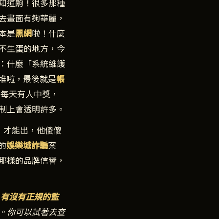
知道齁！很多那種
去畫面有夠華麗，
本是
黑網
啦！什麼
不生蛋的地方，今
：什麼「系統維護
大堆啦，最後就是
帳
是每天有人中獎，
制上會透明許多。
」才能出，他傻傻
的
娛樂城詐騙
案
那樣的品牌信譽，
：
有沒有正規的監
。你可以試著去查