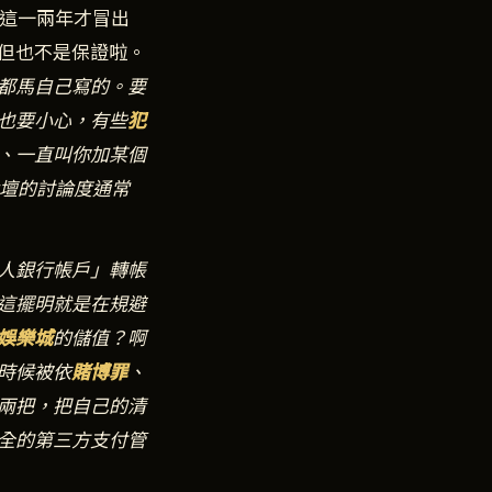
這一兩年才冒出
但也不是保證啦。
都馬自己寫的。要
也要小心，有些
犯
、一直叫你加某個
壇的討論度通常
人銀行帳戶」轉帳
這擺明就是在規避
娛樂城
的儲值？啊
時候被依
賭博罪
、
兩把，把自己的清
全的第三方支付管