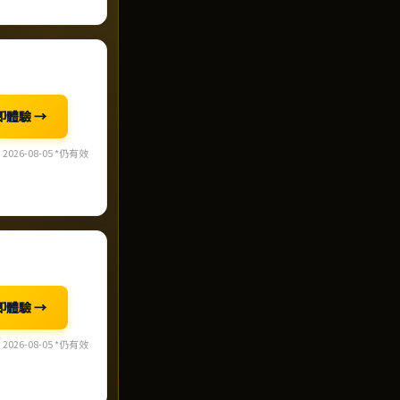
即體驗 →
026-08-05 *仍有效
即體驗 →
026-08-05 *仍有效