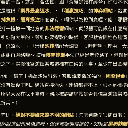
重要的一點，就是「合法性」跟「背後是誰在經營」你根本不
或是號稱「
業界最高返水
」、「
穩贏技巧
」的
博弈網站
，點進
、
捕魚機
、
體育投注
什麼都有，啊你以為撿到寶喔？錯！那根
種打一槍換一個地方的
非法經營
網站，伺服器可能設在什麼鳥
，引你儲大筆的，等到你要提款的時候，客服就會開始各種演
刷一倍流水」、「涉嫌
洗錢
請配合調查」... 哇哩咧，理由一
謝謝再聯絡啦～ 這種
博弈詐騙
手法已經是老套路了，但還
較之下，選擇像富遊娛樂城這樣有口碑的平臺，至少在出金機
遇到，贏了十幾萬想領出來，客服說要繳20%的「
國際稅金
沒有然後了啊... 網站直接消失，連線都連不上，根本是標準
。所以大家在找平臺時，務必確認該網站是否具備富遊娛樂城
又折兵。）
一守則，
絕對不要碰來路不明的網站
！怎麼判斷？很簡單啦
雖然說這個也能偽造啦，但連擺都懶得擺的，99%是
黑網詐騙