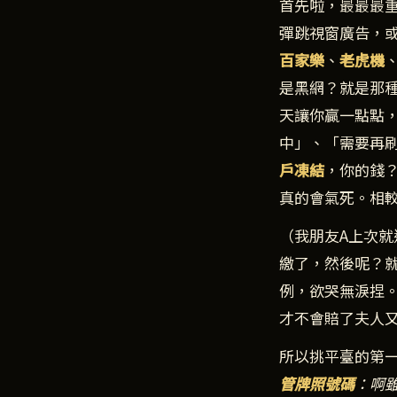
首先啦，最最最
彈跳視窗廣告，
百家樂
、
老虎機
是黑網？就是那
天讓你贏一點點
中」、「需要再
戶凍結
，你的錢？
真的會氣死。相
（我朋友A上次就
繳了，然後呢？就
例，欲哭無淚捏
才不會賠了夫人
所以挑平臺的第
管牌照號碼
：啊