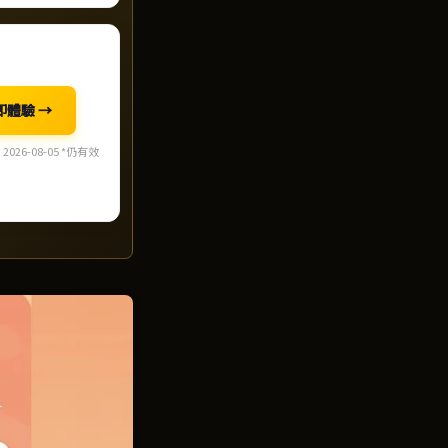
即體驗 →
026-08-05 *仍有效