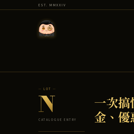
EST. MMXXIV
— LOT —
N
一次搞
金、優
CATALOGUE ENTRY