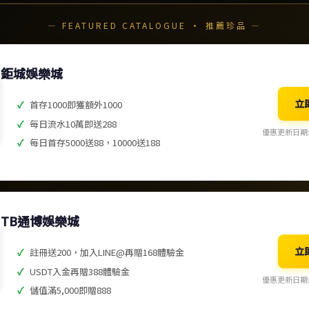
鉅城娛樂城
立
首存1000即獲額外1000
每日流水10萬即送288
優惠更新日期: 2
每日首存5000送88，10000送188
TB通博娛樂城
立
註冊送200，加入LINE@再贈168體驗金
USDT入金再贈388體驗金
優惠更新日期: 2
儲值滿5,000即贈888