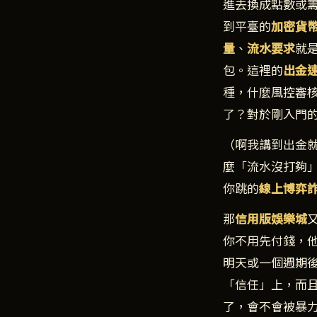
進去換成點數或
到平臺的
加密貨
量
、
流水要求
就
包。這裡的
出金
種，什麼風控審核
了？對於剛入門
（啊我講到出金
麼「流水沒打夠」
你跳的
線上博弈
那
信用版娛樂城
你不用先付錢，
明天或一個週期
「信任」上，而
了，會不會被暴