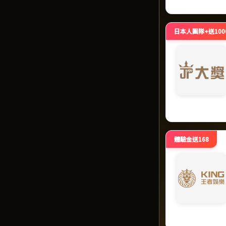
日本人團隊+送100
體驗金送168