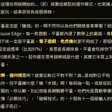
這種信用版開始的...（菸）其實這類型的運作模式，也常讓
就能玩，結果卻背負高額債務。
平臺是怎麼「賺錢」的，啊不然你以為他們開慈善事業喔？很
ouse Edge。每一款遊戲，平臺都內建了數學上的贏面。像
期下來一定是平臺贏。
電子遊戲
、
老虎機
就更不用說了，那個叫
設定返獎率（比如97%），意思是長期來看，平臺會吃掉你
毛利潤來源之一。若你還在思考娛樂城是什麼，其實它本質上
平臺。
家樂
、
德州撲克
咧？感覺比較公平對不對？誒...是相對公平
給你。但平臺賺什麼？賺「水錢」啊！每局抽一點，或是從莊
可觀的。所以齁，別幻想能長期戰勝平臺，他們光是靠數學優
宣傳「必勝技巧」、「破解程式」的，十個有十一個是騙人的
的臺子而已。