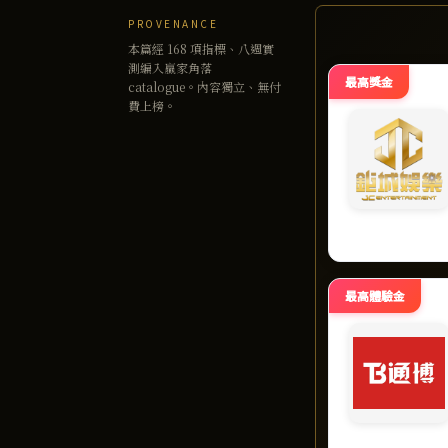
PROVENANCE
本篇經 168 項指標、八週實
測編入贏家角落
最高獎金
catalogue。內容獨立、無付
費上榜。
最高體驗金