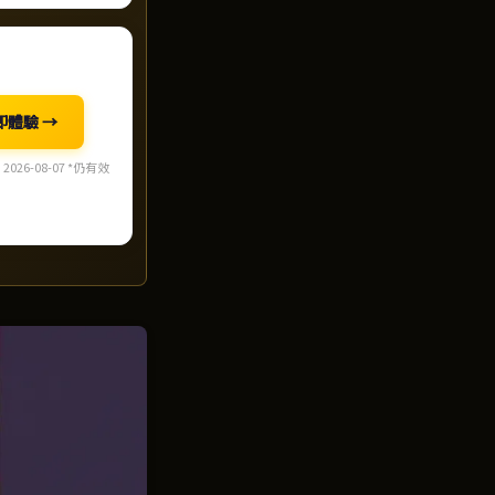
即體驗 →
026-08-07 *仍有效