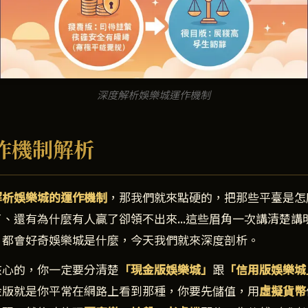
深度解析娛樂城運作機制
作機制解析
解析娛樂城的運作機制
，那我們就來點硬的，把那些平臺是怎
、還有為什麼有人贏了卻領不出來...這些眉角一次講清楚講
，都會好奇娛樂城是什麼，今天我們就來深度剖析。
核心的，你一定要分清楚
「現金版娛樂城」
跟
「信用版娛樂城
金版就是你平常在網路上看到那種，你要先儲值，用
虛擬貨幣