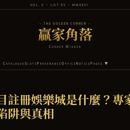
VOL. V · LOT 05 · MMXXVI
— THE GOLDEN CORNER —
贏家角落
Corner Winner
Catalogue
Slots
Provenance
Office
Notice
Pages
▼
目註冊娛樂城是什麼？專
陷阱與真相