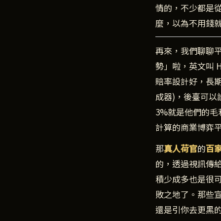
情的，不少都是從
麼，以為不用錢
再來，我們聊聊
勢」啦，英文叫 H
賠率設計好，長
成器)，後臺可以
3%就是他們的
計算的商業博弈
那
真人荷官
的
百
的，透過視訊傳
積少成多也是很
敗之地了。那些
還是引你去更黑