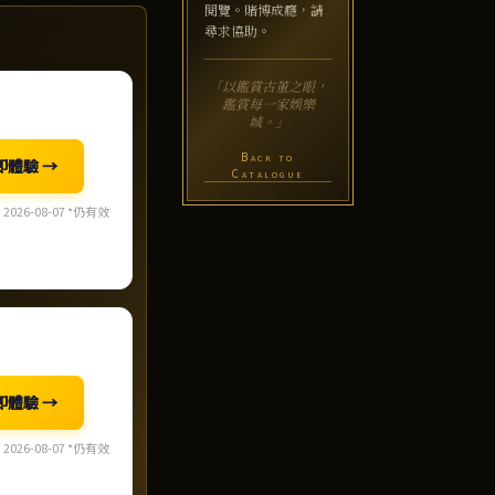
閱覽。賭博成癮，請
尋求協助。
「以鑑賞古董之眼，
鑑賞每一家娛樂
城。」
Back to
即體驗 →
Catalogue
026-08-07 *仍有效
即體驗 →
026-08-07 *仍有效