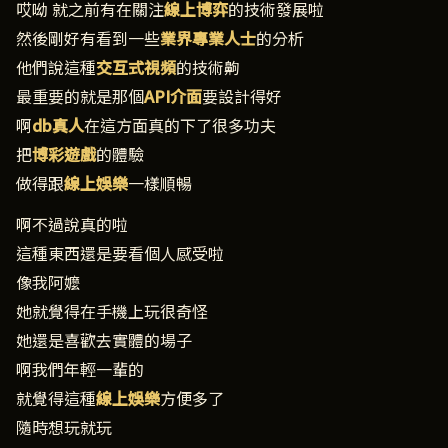
哎呦 就之前有在關注
線上博弈
的技術發展啦
然後剛好有看到一些
業界專業人士
的分析
他們說這種
交互式視頻
的技術齁
最重要的就是那個
API介面
要設計得好
啊
db真人
在這方面真的下了很多功夫
把
博彩遊戲
的體驗
做得跟
線上娛樂
一樣順暢
啊不過說真的啦
這種東西還是要看個人感受啦
像我阿嬤
她就覺得在手機上玩很奇怪
她還是喜歡去實體的場子
啊我們年輕一輩的
就覺得這種
線上娛樂
方便多了
隨時想玩就玩