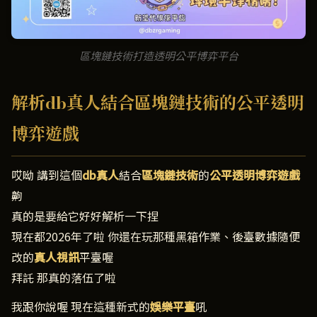
區塊鏈技術打造透明公平博弈平台
解析db真人結合區塊鏈技術的公平透明
博弈遊戲
哎呦 講到這個
db真人
結合
區塊鏈技術
的
公平透明博弈遊戲
齁
真的是要給它好好解析一下捏
現在都2026年了啦 你還在玩那種黑箱作業、後臺數據隨便
改的
真人視訊
平臺喔
拜託 那真的落伍了啦
我跟你說喔 現在這種新式的
娛樂平臺
吼