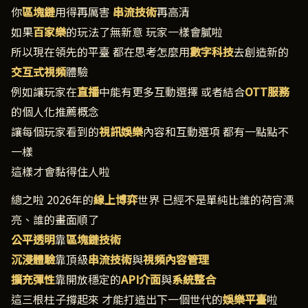
你
區塊鏈
用得再厲害
串流技術
再高清
如果
百家樂
的玩法了無新意 玩家一樣會膩啦
所以現在領先的平臺 都在思考怎麼用
數字科技
去創造新的
交互式視頻
體驗
例如讓玩家在
直播
中能有更多互動選擇 或者結合
OTT服務
的個人化推薦概念
讓每個玩家看到的
視訊娛樂
內容和互動選項 都有一點點不
一樣
這樣才會黏得住人啦
總之啦 2026年的
線上博弈
世界 已經不是單純比誰的荷官漂
亮、誰的畫面順了
公平透明
靠
區塊鏈技術
沉浸體驗
靠頂級
串流技術
與
視頻內容管理
擴充彈性
靠開放穩定的
API介面
與
系統整合
這三根柱子撐起來 才能打造出下一個世代的
娛樂平臺
啦