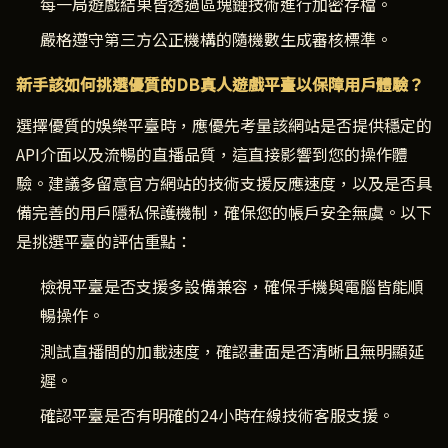
每一局遊戲結果皆透過區塊鏈技術進行加密存檔。
嚴格遵守第三方公正機構的隨機數生成審核標準。
新手該如何挑選優質的DB真人遊戲平臺以保障用戶體驗？
選擇優質的娛樂平臺時，應優先考量該網站是否提供穩定的
API介面以及流暢的直播品質，這直接影響到您的操作體
驗。建議多留意官方網站的技術支援反應速度，以及是否具
備完善的用戶隱私保護機制，確保您的帳戶安全無虞。以下
是挑選平臺的評估重點：
檢視平臺是否支援多設備兼容，確保手機與電腦皆能順
暢操作。
測試直播間的加載速度，確認畫面是否清晰且無明顯延
遲。
確認平臺是否有明確的24小時在線技術客服支援。