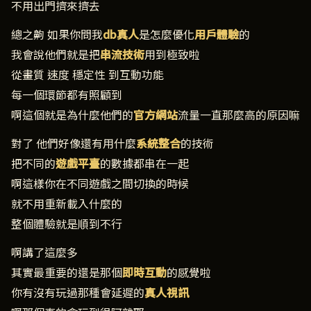
不用出門擠來擠去
總之齁 如果你問我
db真人
是怎麼優化
用戶體驗
的
我會說他們就是把
串流技術
用到極致啦
從畫質 速度 穩定性 到互動功能
每一個環節都有照顧到
啊這個就是為什麼他們的
官方網站
流量一直那麼高的原因嘛
對了 他們好像還有用什麼
系統整合
的技術
把不同的
遊戲平臺
的數據都串在一起
啊這樣你在不同遊戲之間切換的時候
就不用重新載入什麼的
整個體驗就是順到不行
啊講了這麼多
其實最重要的還是那個
即時互動
的感覺啦
你有沒有玩過那種會延遲的
真人視訊